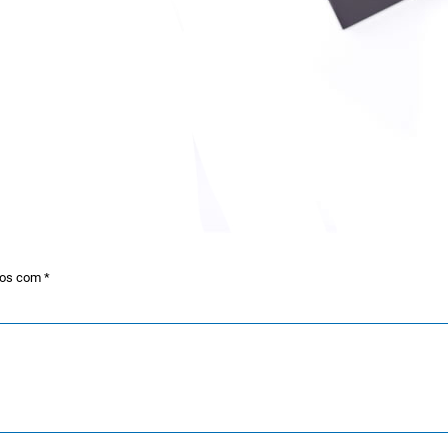
dos com
*