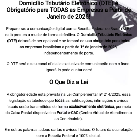
Domicílio Tributário Eletrônico (DTE) é
Obrigatório para TODAS as Empresas a Partir de
Janeiro de 2026!
Prepare-se: a comunicação digital com a Receita Federal do Brasil (RFB)
está prestes a mudar de forma definitiva. O
Domicílio Tributário Eletrônico
(DTE)
deixará de ser opcional e se tornará de
uso obrigatório para todas
as empresas brasileiras
a partir de
1º de janeiro de 2026
,
independentemente do porte.
O DTE será o seu canal oficial e exclusivo de comunicação com o fisco.
Ignorá-lo pode custar caro!
O Que Diz a Lei
A obrigatoriedade está prevista na Lei Complementar nº 214/2025, essa
legislação estabelece que
todas
as notificações, intimações e avisos
fiscais serão transmitidos de forma
exclusivamente eletrônica
, por meio
da Caixa Postal disponível no
Portal e-CAC
(Centro Virtual de Atendimento
ao Contribuinte).
Em outras palavras: adeus cartas e avisos físicos. O futuro da sua relação
com a Receita Federal é 100% digital.