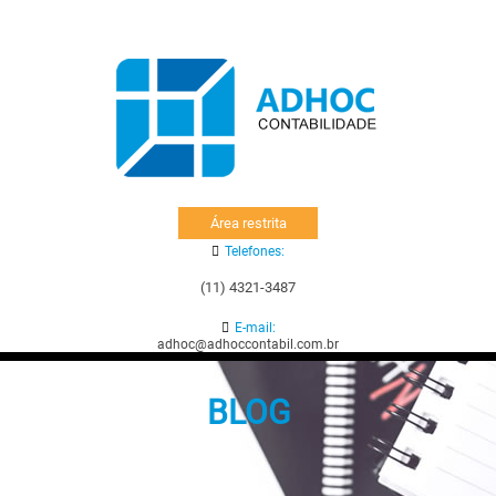
Área restrita
Telefones:
(11) 4321-3487
E-mail:
adhoc@adhoccontabil.com.br
BLOG