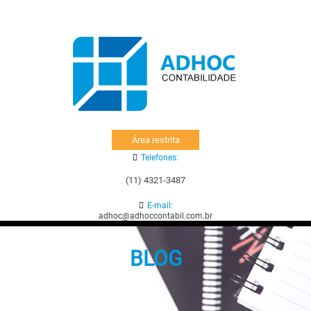
Área restrita
Telefones:
(11) 4321-3487
E-mail:
adhoc@adhoccontabil.com.br
BLOG