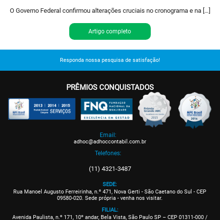
O Governo Federal confirmou alterações cruciais no cronograma e na […]
Artigo completo
Responda nossa pesquisa de satisfação!
PRÊMIOS CONQUISTADOS
Email:
adhoc@adhoccontabil.com.br
Telefones:
(11) 4321-3487
SEDE:
Rua Manoel Augusto Ferreirinha, n.º 471, Nova Gerti - São Caetano do Sul - CEP
09580-020. Sede própria - venha nos visitar.
FILIAL:
Avenida Paulista, n.º 171, 10º andar, Bela Vista, São Paulo SP – CEP 01311-000 /