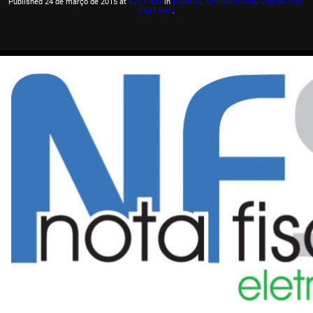
Published
24 de março de 2015
at
626 × 439
in
MANUAL OPERACIONAL GINFES SÃO
CAETANO
.