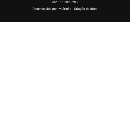
Fone.: 11 3090-2836
Desenvolvido por:
Multinks - Criação de sites