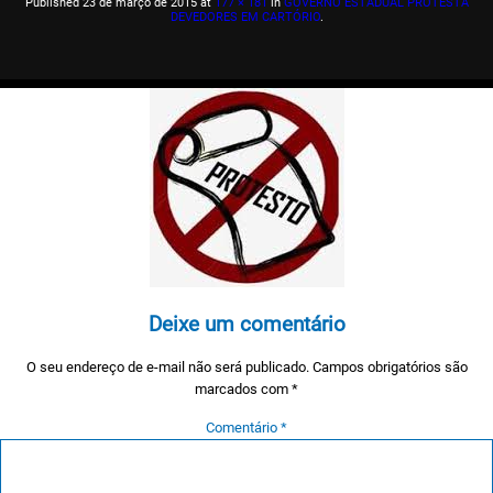
Published
23 de março de 2015
at
177 × 181
in
GOVERNO ESTADUAL PROTESTA
DEVEDORES EM CARTÓRIO
.
Deixe um comentário
O seu endereço de e-mail não será publicado.
Campos obrigatórios são
marcados com
*
Comentário
*