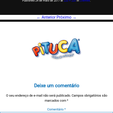
Published
24 de maio de 2017
at
220 × 220
in
Clientes
.
← Anterior
Próximo →
Deixe um comentário
O seu endereço de e-mail não será publicado.
Campos obrigatórios são
marcados com
*
Comentário
*