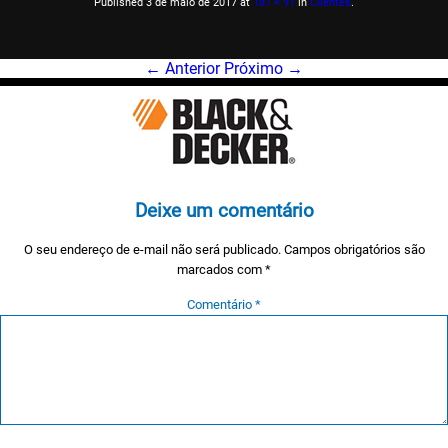
Published
3 de maio de 2017
at
187 × 91
in
Clientes
.
← Anterior
Próximo →
Deixe um comentário
O seu endereço de e-mail não será publicado.
Campos obrigatórios são
marcados com
*
Comentário
*