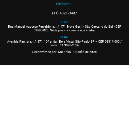
Telefones:
(11) 4321-3487
SEDE:
Rua Manoel Augusto Ferreirinha, n.º 471, Nova Gerti - São Caetano do Sul - CEP
09580-020. Sede própria - venha nos visitar.
FILIAL:
Avenida Paulista, n.º 171, 10º andar, Bela Vista, São Paulo SP – CEP 01311-000 /
Fone.: 11 3090-2836
Desenvolvido por:
Multinks - Criação de sites