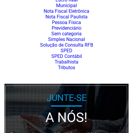
Municipal
Nota Fiscal Eletrônica
Nota Fiscal Paulista
Pessoa Física
Previdenciário
Sem categoria
Simples Nacional
Solução de Consulta RFB
SPED
SPED Contábil
Trabalhista
Tributos
JUNTE-SE
A NÓS!