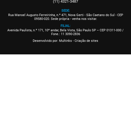
(11) 4321-3487
SEDE:
Rua Manoel Augusto Ferreirinha, n.º 471, Nova Gerti - São Caetano do Sul - CEP
09580-020. Sede própria - venha nos visitar.
FILIAL:
Avenida Paulista, n.º 171, 10º andar, Bela Vista, São Paulo SP – CEP 01311-000 /
Fone.: 11 3090-2836
Desenvolvido por:
Multinks - Criação de sites